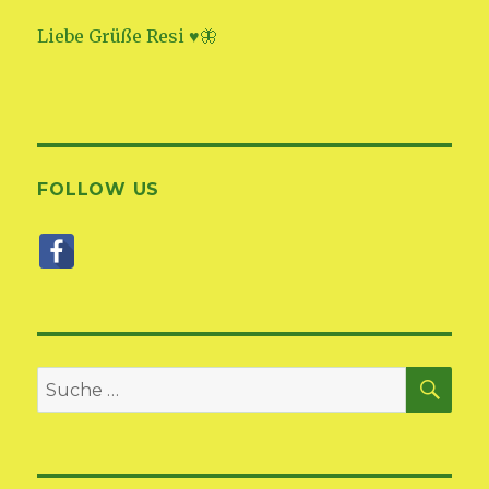
Liebe Grüße Resi ♥🦋
FOLLOW US
SU
Suche
nach: