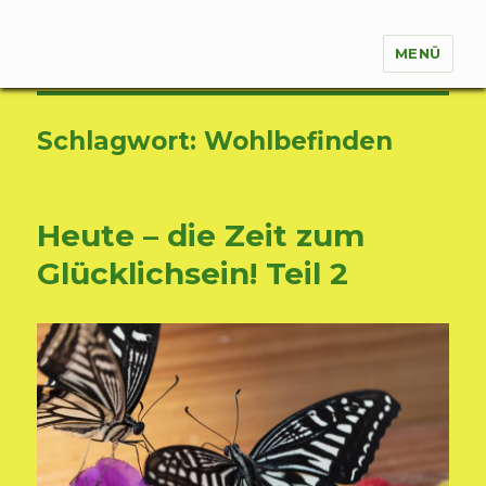
MENÜ
Natur für Körper, Seele und Geist
Schlagwort:
Wohlbefinden
Heute – die Zeit zum
Glücklichsein! Teil 2